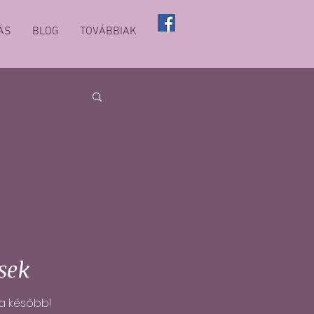
ÁS
BLOG
TOVÁBBIAK
sek
a később!