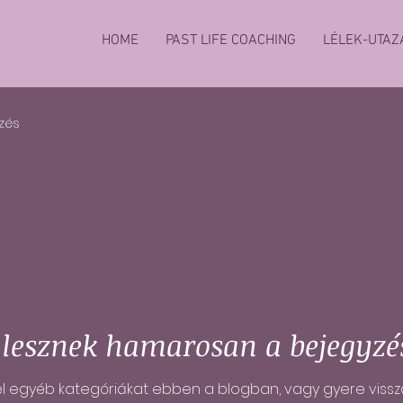
HOME
PAST LIFE COACHING
LÉLEK-UTAZ
zés
t lesznek hamarosan a bejegyzé
el egyéb kategóriákat ebben a blogban, vagy gyere vissz