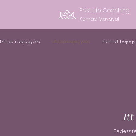
Past Life Coaching
Konrád Mayával
Minden bejegyzés
Utolsó bejegyzés
Kiemelt bejegy
It
Fedezz f